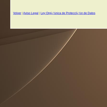
Volver
|
Aviso Legal
|
Ley Orgï¿½nica de Protecciï¿½n de Datos