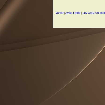
Volver
|
Aviso Legal
|
Ley Orgï¿½nica d