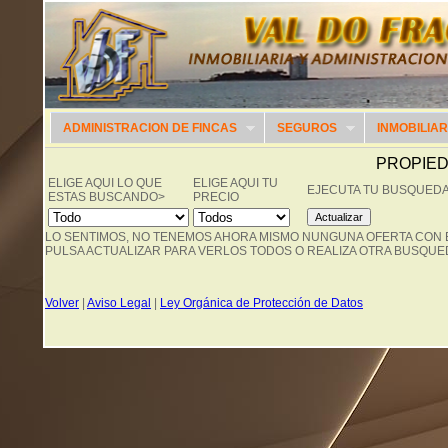
ADMINISTRACION DE FINCAS
SEGUROS
INMOBILIAR
PROPIED
ELIGE AQUI LO QUE
ELIGE AQUI TU
EJECUTA TU BUSQUED
ESTAS BUSCANDO>
PRECIO
LO SENTIMOS, NO TENEMOS AHORA MISMO NUNGUNA OFERTA CON 
PULSA ACTUALIZAR PARA VERLOS TODOS O REALIZA OTRA BUSQUE
Volver
|
Aviso Legal
|
Ley Orgánica de Protección de Datos